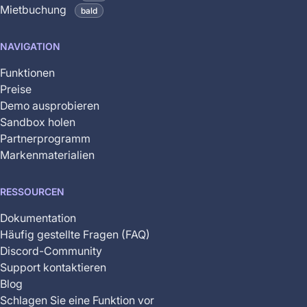
and
Mietbuchung
bald
is
not
NAVIGATION
yet
available
Funktionen
Preise
Demo ausprobieren
Sandbox holen
Partnerprogramm
Markenmaterialien
RESSOURCEN
Dokumentation
Häufig gestellte Fragen (FAQ)
Discord-Community
Support kontaktieren
Blog
Schlagen Sie eine Funktion vor