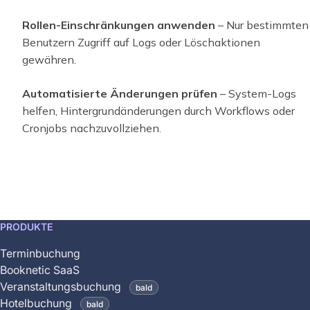
Rollen-Einschränkungen anwenden
– Nur bestimmten
Benutzern Zugriff auf Logs oder Löschaktionen
gewähren.
Automatisierte Änderungen prüfen
– System-Logs
helfen, Hintergrundänderungen durch Workflows oder
Cronjobs nachzuvollziehen.
This
PRODUKTE
feature
Terminbuchung
is
Booknetic SaaS
coming
Veranstaltungsbuchung
bald
soon
Hotelbuchung
bald