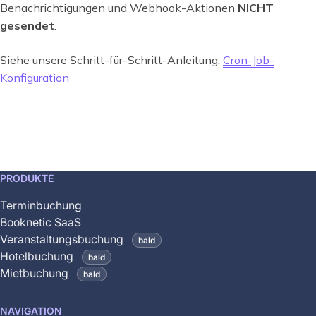
Benachrichtigungen und Webhook-Aktionen
NICHT
gesendet
.
Siehe unsere Schritt-für-Schritt-Anleitung:
Cron-Job-
Konfiguration
This
PRODUKTE
feature
Terminbuchung
is
Booknetic SaaS
coming
Veranstaltungsbuchung
bald
soon
Hotelbuchung
bald
and
Mietbuchung
bald
is
not
NAVIGATION
yet