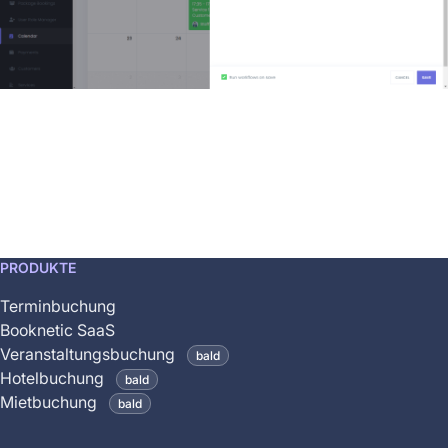
This
PRODUKTE
feature
Terminbuchung
is
Booknetic SaaS
coming
Veranstaltungsbuchung
bald
soon
Hotelbuchung
bald
and
Mietbuchung
bald
is
not