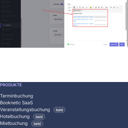
This
PRODUKTE
feature
Terminbuchung
is
Booknetic SaaS
coming
Veranstaltungsbuchung
bald
soon
Hotelbuchung
bald
and
Mietbuchung
bald
is