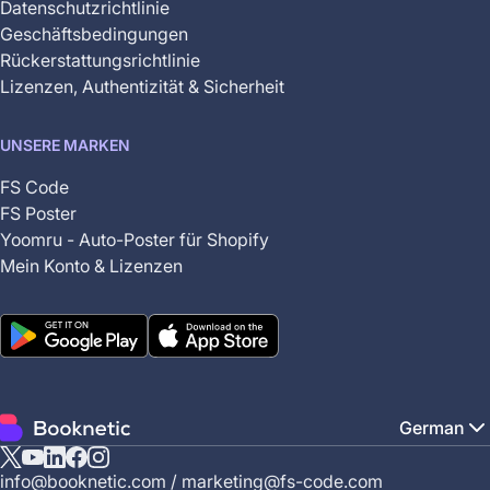
Datenschutzrichtlinie
Geschäftsbedingungen
Rückerstattungsrichtlinie
Lizenzen, Authentizität & Sicherheit
UNSERE MARKEN
FS Code
FS Poster
Yoomru - Auto-Poster für Shopify
Mein Konto & Lizenzen
German
X
YouTube
Linkedin
Facebook
Instagram
info@booknetic.com
/
marketing@fs-code.com