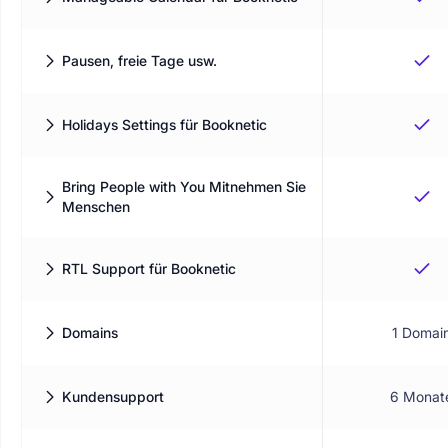
Verwalten Sie Ihren Terminplan in einem
klaren Kalender-Arbeitsbereich
Pausen, freie Tage usw.
Ein einziger Kalender, um Arbeits- und
Pausenzeiten auszugleichen
Holidays Settings für Booknetic
Sperren Sie nicht verfügbare Tage, bevor
Kunden buchen möchten
Bring People with You Mitnehmen Sie
Menschen
Ermöglichen Sie es Kunden, mehr
Personen zu demselben Termin
mitzubringen.
RTL Support für Booknetic
Erstellen Sie ein Buchungserlebnis, das
Rechts-nach-links-Layouts unterstützt
Domains
1 Domai
Auf wie vielen Websites Sie Booknetic
aktivieren und nutzen können.
Kundensupport
6 Monat
Dauer des standardmäßigen technischen
Supports, der in Ihrem Plan enthalten ist.