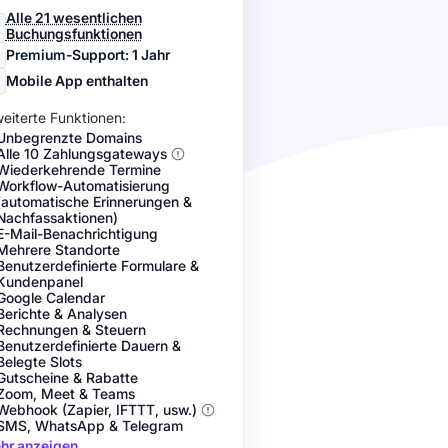
Alle 21 wesentlichen
Buchungsfunktionen
Premium-Support: 1 Jahr
Mobile App enthalten
eiterte Funktionen:
Unbegrenzte Domains
Alle 10 Zahlungsgateways
Wiederkehrende Termine
Workflow-Automatisierung
(automatische Erinnerungen &
Nachfassaktionen)
E-Mail-Benachrichtigung
Mehrere Standorte
Benutzerdefinierte Formulare &
Kundenpanel
Google Calendar
Berichte & Analysen
Rechnungen & Steuern
Benutzerdefinierte Dauern &
Belegte Slots
Gutscheine & Rabatte
Zoom, Meet & Teams
Webhook (Zapier, IFTTT, usw.)
SMS, WhatsApp & Telegram
hr anzeigen