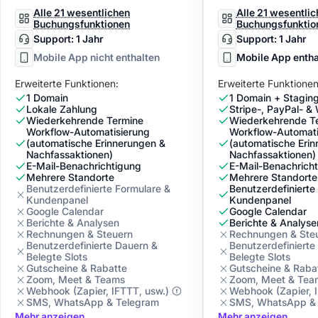
Alle 21 wesentlichen
Alle 21 wesentli
Buchungsfunktionen
Buchungsfunktio
Support: 1 Jahr
Support: 1 Jahr
Mobile App nicht enthalten
Mobile App entha
Erweiterte Funktionen:
Erweiterte Funktionen
1 Domain
1 Domain + Stagin
Lokale Zahlung
Stripe-, PayPal- 
Wiederkehrende Termine
Wiederkehrende T
Workflow-Automatisierung
Workflow-Automati
(automatische Erinnerungen &
(automatische Eri
Nachfassaktionen)
Nachfassaktionen)
E-Mail-Benachrichtigung
E-Mail-Benachrich
Mehrere Standorte
Mehrere Standorte
Benutzerdefinierte Formulare &
Benutzerdefinierte
Kundenpanel
Kundenpanel
Google Calendar
Google Calendar
Berichte & Analysen
Berichte & Analyse
Rechnungen & Steuern
Rechnungen & Ste
Benutzerdefinierte Dauern &
Benutzerdefinierte
Belegte Slots
Belegte Slots
Gutscheine & Rabatte
Gutscheine & Raba
Zoom, Meet & Teams
Zoom, Meet & Tea
Webhook (Zapier, IFTTT, usw.)
Webhook (Zapier, I
SMS, WhatsApp & Telegram
SMS, WhatsApp & 
Mehr anzeigen
Mehr anzeigen