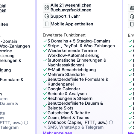
Alle 21 wesentlichen
chen
Buchungsfunktionen
nen
Support: 1 Jahr
Mobile App enthalten
lten
Erweiterte Funktionen:
:
Erw
5 Domains + 5 Staging-Domains
g-Domain
Stripe-, PayPal- & Woo-Zahlungen
& Woo-Zahlungen
Wiederkehrende Termine
ermine
Workflow-Automatisierung
sierung
(automatische Erinnerungen &
nnerungen &
Nachfassaktionen)
E-Mail-Benachrichtigung
tigung
Mehrere Standorte
Benutzerdefinierte Formulare &
 Formulare &
Kundenpanel
Google Calendar
Berichte & Analysen
n
Rechnungen & Steuern
uern
Benutzerdefinierte Dauern &
 Dauern &
Belegte Slots
Gutscheine & Rabatte
tte
Zoom, Meet & Teams
ms
Webhook (Zapier, IFTTT, usw.)
FTTT, usw.)
SMS, WhatsApp & Telegram
Telegram
Mehr anzeigen
Me