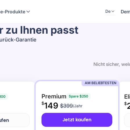
e-Produkte
Dem
De
r zu Ihnen passt
urück-Garantie
Nicht sicher, wel
AM BELIEBTESTEN
Premium
El
Spare $250
100
$
149
$
$399
/Jahr
Jetzt kaufen
ufen