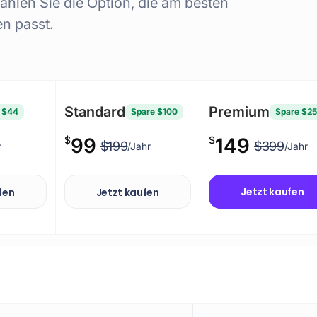
ählen Sie die Option, die am besten
n passt.
Standard
Premium
 $44
Spare $100
Spare $2
$
99
$
149
$199
$399
r
/Jahr
/Jahr
Jetzt kaufen
fen
Jetzt kaufen