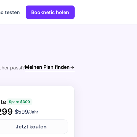
o testen
Booknetic holen
Meinen Plan finden
cher passt?
ite
Spare $300
299
$599
/Jahr
Jetzt kaufen