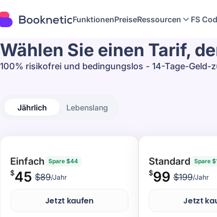
Funktionen
Preise
Ressourcen
FS Cod
Wählen Sie einen Tarif, de
100% risikofrei und bedingungslos - 14-Tage-Geld-z
Jährlich
Lebenslang
Einfach
Standard
Spare $44
Spare $
$
45
$
99
$89
$199
/Jahr
/Jahr
Jetzt kaufen
Jetzt ka