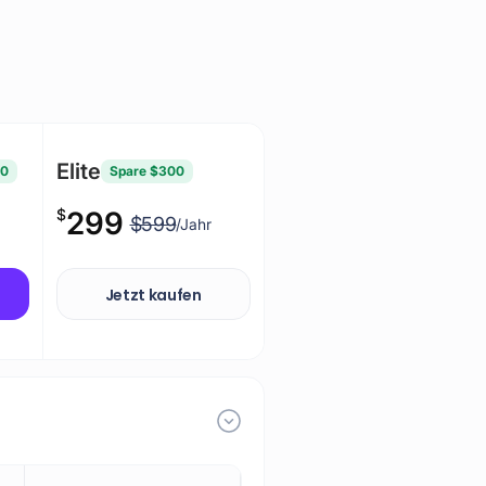
Elite
50
Spare $300
$
299
$599
/Jahr
Jetzt kaufen