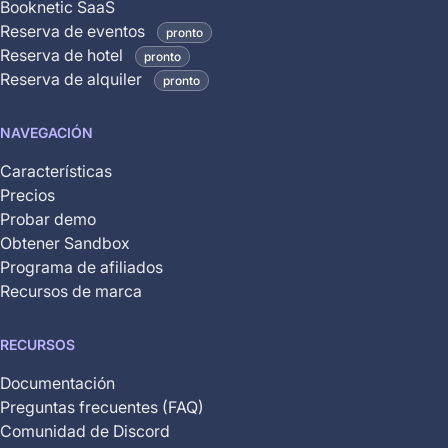
Booknetic SaaS
coming
Reserva de eventos
pronto
soon
Reserva de hotel
pronto
and
Reserva de alquiler
pronto
is
not
NAVEGACIÓN
yet
available
Características
Precios
Probar demo
Obtener Sandbox
Programa de afiliados
Recursos de marca
RECURSOS
Documentación
Preguntas frecuentes (FAQ)
Comunidad de Discord