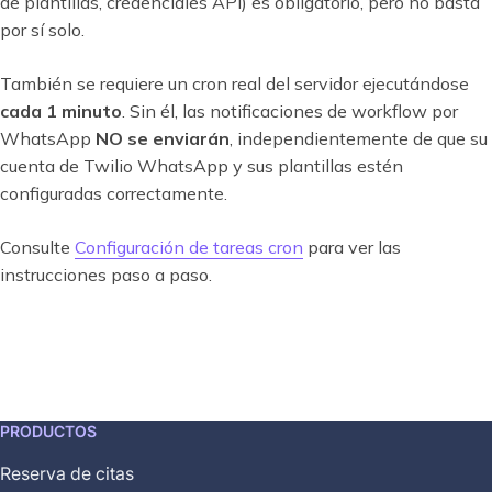
de plantillas, credenciales API) es obligatorio, pero no basta
por sí solo.
También se requiere un cron real del servidor ejecutándose
cada 1 minuto
. Sin él, las notificaciones de workflow por
WhatsApp
NO se enviarán
, independientemente de que su
cuenta de Twilio WhatsApp y sus plantillas estén
configuradas correctamente.
Consulte
Configuración de tareas cron
para ver las
instrucciones paso a paso.
This
PRODUCTOS
feature
Reserva de citas
is