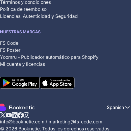
Términos y condiciones
Política de reembolso
Licencias, Autenticidad y Seguridad
NUESTRAS MARCAS
FS Code
FS Poster
Yoomru - Publicador automático para Shopify
Mi cuenta y licencias
Spanish
X
YouTube
Linkedin
Facebook
Instagram
info@booknetic.com
/
marketing@fs-code.com
(Twitter)
© 2026 Booknetic. Todos los derechos reservados.