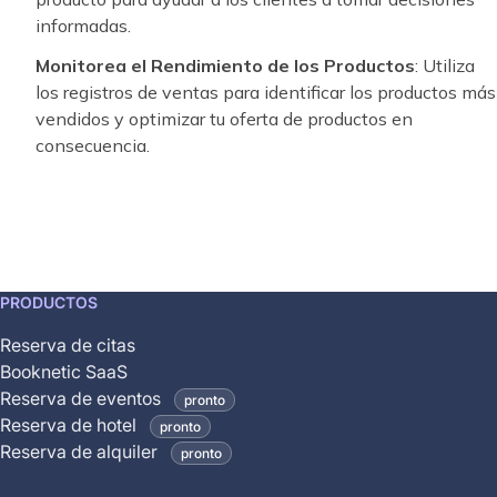
informadas.
Monitorea el Rendimiento de los Productos
: Utiliza
los registros de ventas para identificar los productos más
vendidos y optimizar tu oferta de productos en
consecuencia.
This
PRODUCTOS
feature
Reserva de citas
is
Booknetic SaaS
coming
Reserva de eventos
pronto
soon
Reserva de hotel
pronto
and
Reserva de alquiler
pronto
is
not