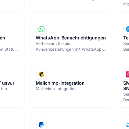
mi
martphone
an Kunden und Mitarbeiter senden.
gen
WhatsApp-Benachrichtigungen
Te
Verbessern Sie die
Se
en Status
Kundenbeziehungen mit WhatsApp-
Be
n mit
Nachrichten.
Adm
T usw.)
Mailchimp-Integration
SM
SN
rten
Mailchimp-Integration
Se
Be
SN
senden.