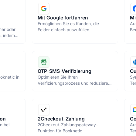
Mit Google fortfahren
Mi
Ermöglichen Sie es Kunden, die
Au
mer oder
Felder einfach auszufüllen.
Be
n, indem
Aut
y
OTP-SMS-Verifizierung
Ou
oknetic in
Optimieren Sie Ihren
Syn
Verifizierungsprozess und reduzieren
Te
Sie Nichterscheinen mit OTP-SMS-
Verifizierung.
ion
2Checkout-Zahlung
Go
n bei
2Checkout-Zahlungsgateway-
Au
Funktion für Booknetic
Ter