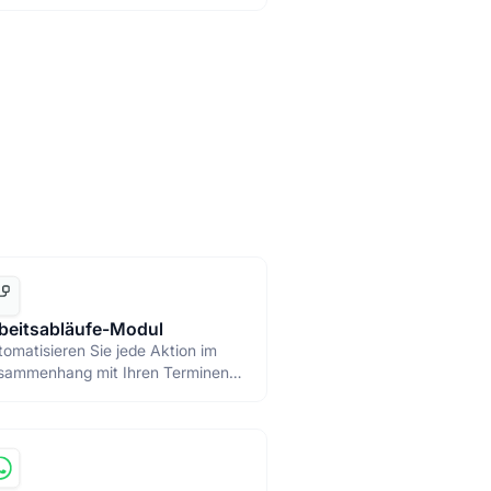
sprechungs-URLs an Kunden und
arbeiter senden.
beitsabläufe-Modul
omatisieren Sie jede Aktion im
sammenhang mit Ihren Terminen
 erstellen Sie Geschäftsprozesse
hilfe von Workflow.