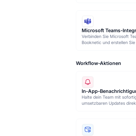
Besprechungs-URLs an Ku
Mitarbeiter senden.
Microsoft Teams-Integr
Verbinden Sie Microsoft Te
Booknetic und erstellen Sie
Termin automatisch ein Te
Meeting — ganz ohne manu
Links.
Workflow-Aktionen
In‑App-Benachrichtig
Halte dein Team mit soforti
umsetzbaren Updates direk
Booknetic-Dashboard auf 
Laufenden.