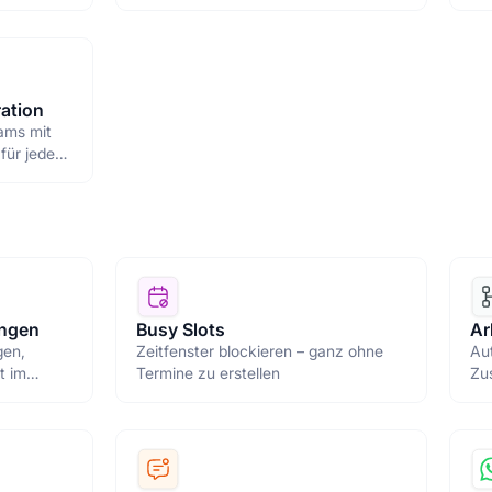
nden und
Be
Mit
ation
ams mit
 für jeden
ams-
elle
ungen
Busy Slots
Ar
gen,
Zeitfenster blockieren – ganz ohne
Aut
t im
Termine zu erstellen
Zu
dem
und
mit