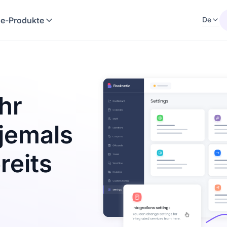
e-Produkte
De
hr
jemals
reits