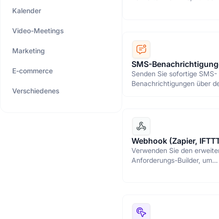
Zeitpläne direkt über ihr S
Kalender
Video-Meetings
Marketing
SMS-Benachrichtigun
E-commerce
Senden Sie sofortige SMS-
Benachrichtigungen über d
Verschiedenes
von Terminen (Integratione
Twilio, Amazon SNS).
Webhook (Zapier, IFTT
Verwenden Sie den erweite
Anforderungs-Builder, um
verschiedene Arten von
HTTP/HTTPS-Anfragen zu 