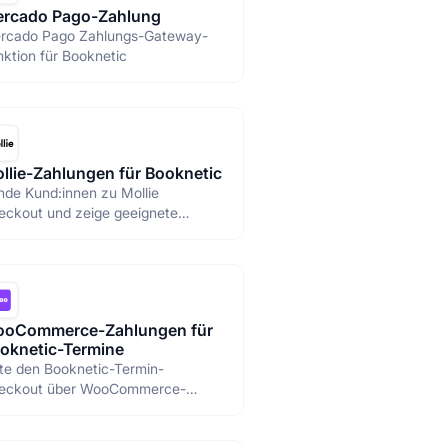
rcado Pago-Zahlung
rcado Pago Zahlungs-Gateway-
ktion für Booknetic
llie-Zahlungen für Booknetic
nde Kund:innen zu Mollie
eckout und zeige geeignete
llie-Methoden basierend auf
ner Konfiguration.
oCommerce-Zahlungen für
oknetic-Termine
ite den Booknetic-Termin-
eckout über WooCommerce-
mpatible Zahlungsmethoden.