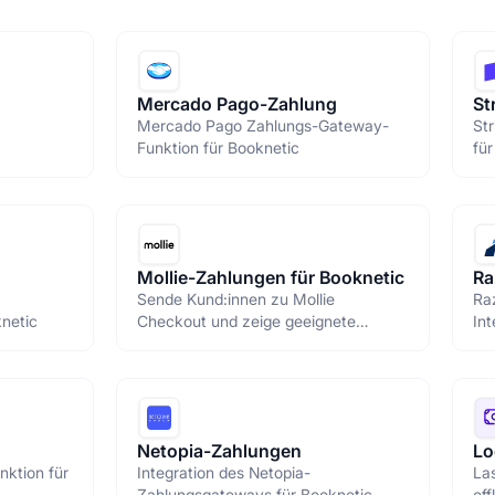
Mercado Pago-Zahlung
St
Mercado Pago Zahlungs-Gateway-
St
Funktion für Booknetic
für
Mollie-Zahlungen für Booknetic
Ra
Sende Kund:innen zu Mollie
Ra
netic
Checkout und zeige geeignete
Int
Mollie-Methoden basierend auf
deiner Konfiguration.
Netopia-Zahlungen
Lo
ktion für
Integration des Netopia-
La
Zahlungsgateways für Booknetic
off