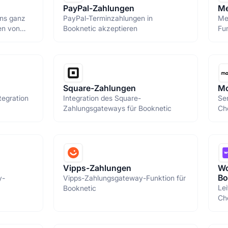
PayPal-Zahlungen
Me
ons ganz
PayPal-Terminzahlungen in
Me
en von
Booknetic akzeptieren
Fun
le Tag
Square-Zahlungen
Mo
tegration
Integration des Square-
Se
Zahlungsgateways für Booknetic
Ch
Mo
dei
Vipps-Zahlungen
Wo
Bo
y-
Vipps-Zahlungsgateway-Funktion für
Le
Booknetic
Ch
ko