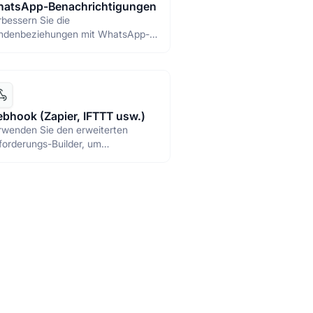
atsApp-Benachrichtigungen
bessern Sie die
ndenbeziehungen mit WhatsApp-
chrichten.
bhook (Zapier, IFTTT usw.)
rwenden Sie den erweiterten
forderungs-Builder, um
rschiedene Arten von
TP/HTTPS-Anfragen zu senden.