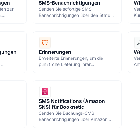
ngen
SMS-Benachrichtigungen
Wh
den zur
Senden Sie sofortige SMS-
Ver
,
Benachrichtigungen über den Status
Ku
von Terminen (Integrationen mit
Na
Twilio, Amazon SNS).
igungen
Erinnerungen
We
Erweiterte Erinnerungen, um die
Ve
pünktliche Lieferung Ihrer
An
onal.
Dienstleistungen sicherzustellen.
ve
HT
SMS Notifications (Amazon
SNS) für Booknetic
Senden Sie Buchungs-SMS-
Benachrichtigungen über Amazon
SNS