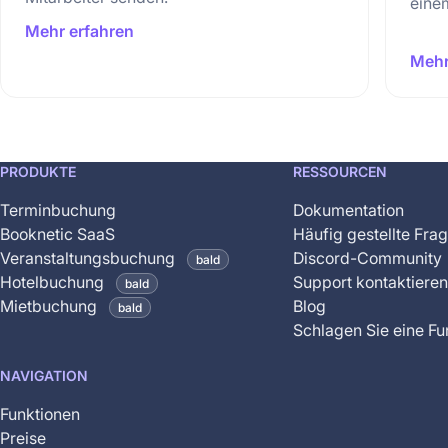
eine
Mehr erfahren
Mehr
This
PRODUKTE
RESSOURCEN
feature
Terminbuchung
Dokumentation
is
Booknetic SaaS
Häufig gestellte Fra
coming
Veranstaltungsbuchung
Discord-Community
bald
soon
Hotelbuchung
Support kontaktieren
bald
and
Mietbuchung
Blog
bald
is
Schlagen Sie eine Fu
not
yet
NAVIGATION
available
Funktionen
Preise