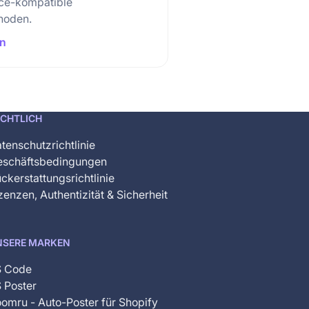
e-kompatible
hoden.
en
ECHTLICH
tenschutzrichtlinie
eschäftsbedingungen
ckerstattungsrichtlinie
zenzen, Authentizität & Sicherheit
NSERE MARKEN
S Code
 Poster
omru - Auto-Poster für Shopify