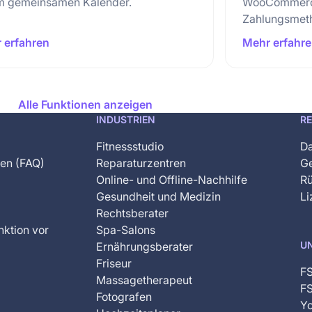
m gemeinsamen Kalender.
WooCommerc
Zahlungsmet
 erfahren
Mehr erfahr
Alle Funktionen anzeigen
INDUSTRIEN
R
Fitnessstudio
Da
gen (FAQ)
Reparaturzentren
G
Online- und Offline-Nachhilfe
Rü
Gesundheit und Medizin
Li
Rechtsberater
nktion vor
Spa-Salons
U
Ernährungsberater
Friseur
F
Massagetherapeut
FS
Fotografen
Yo