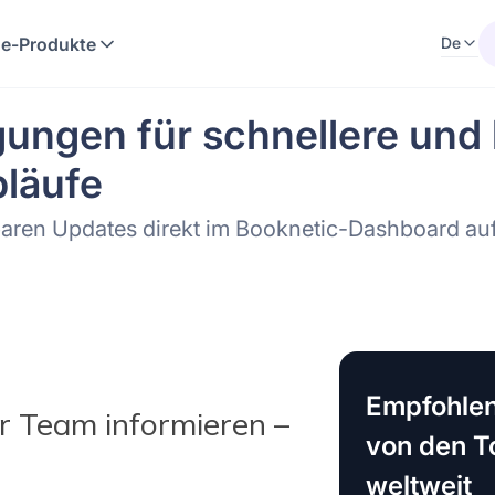
e-Produkte
De
ungen für schnellere und
bläufe
zbaren Updates direkt im Booknetic-Dashboard a
Empfohlen
hr Team informieren –
von den 
weltweit