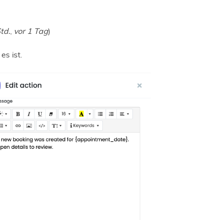
td.
,
vor 1 Tag
)
es ist.