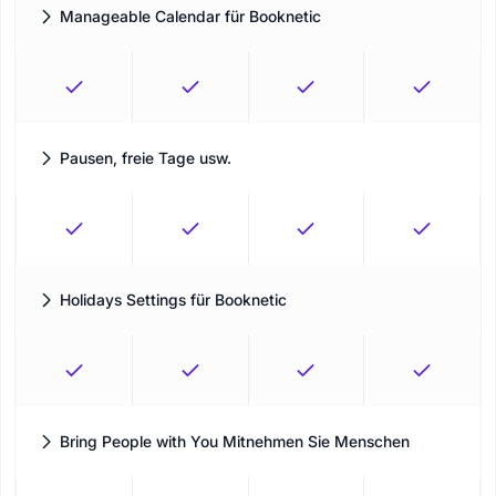
Manageable Calendar für Booknetic
Verwalten Sie Ihren Terminplan in einem klaren Kalender-
Arbeitsbereich
Pausen, freie Tage usw.
Ein einziger Kalender, um Arbeits- und Pausenzeiten
auszugleichen
Holidays Settings für Booknetic
Sperren Sie nicht verfügbare Tage, bevor Kunden buchen
möchten
Bring People with You Mitnehmen Sie Menschen
Ermöglichen Sie es Kunden, mehr Personen zu demselben
Termin mitzubringen.