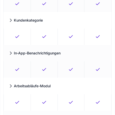
Kundenkategorie
Gruppieren und klassifizieren Sie Ihre Kunden auf eine
strukturierte und aussagekräftige Weise
In‑App-Benachrichtigungen
Halte dein Team mit sofortigen, umsetzbaren Updates direkt im
Booknetic-Dashboard auf dem Laufenden.
Arbeitsabläufe-Modul
Automatisieren Sie jede Aktion im Zusammenhang mit Ihren
Terminen und erstellen Sie Geschäftsprozesse mithilfe von
Workflow.