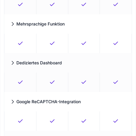
Mehrsprachige Funktion
Stellen Sie das Buchungsformular ganz einfach in mehreren
Sprachen dar.
Dediziertes Dashboard
Validieren Sie die Leistung Ihres Unternehmens mit
mehrschichtiger Filterung und einem umfangreichen
Berichtmodul.
Google ReCAPTCHA-Integration
Vermeiden Sie, dass Spammer oder Bots in Ihr System
gelangen, indem Sie ein gesichertes Gateway verwenden.