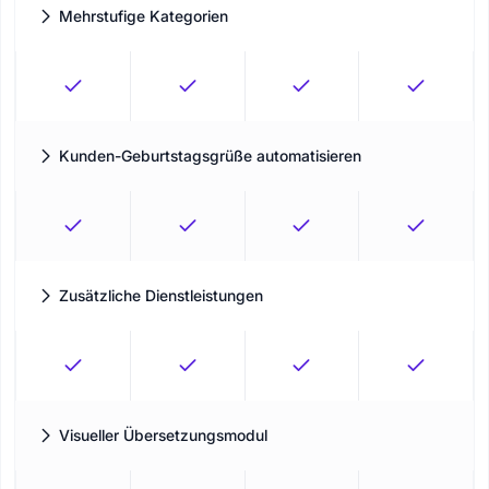
Mehrstufige Kategorien
Ordnen Sie die Abläufe, indem Sie die richtige Reihenfolge der
Dienstleistungskategorien festlegen.
Kunden-Geburtstagsgrüße automatisieren
Persönliche Geburtstagsbotschaften automatisch senden und
Kundenbindung stärken.
Zusätzliche Dienstleistungen
Erstellen Sie zusätzliche Dienstleistungen unter Ihren
Hauptdienstleistungen und legen Sie spezifische Anpassungen
für Extras fest.
Visueller Übersetzungsmodul
Übersetzen Sie das Buchungspanel ganz einfach in jede
gewünschte Sprache.