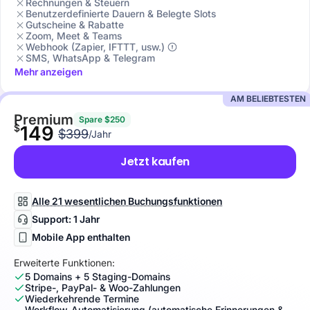
Rechnungen & Steuern
Benutzerdefinierte Dauern & Belegte Slots
Gutscheine & Rabatte
Zoom, Meet & Teams
Webhook (Zapier, IFTTT, usw.)
SMS, WhatsApp & Telegram
Mehr anzeigen
AM BELIEBTESTEN
Premium
Spare $250
$
149
$399
/Jahr
Jetzt kaufen
Alle 21 wesentlichen Buchungsfunktionen
Support: 1 Jahr
Mobile App enthalten
Erweiterte Funktionen:
5 Domains + 5 Staging-Domains
Stripe-, PayPal- & Woo-Zahlungen
Wiederkehrende Termine
Workflow-Automatisierung (automatische Erinnerungen &