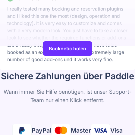
I really tested many booking and reservation plugins
and I liked this one the most (design, operation and
technology). It is very easy to customize and comes
with a very modern look. You just have to take a closer
look to see whether the required functions or add-ons
are already integrated or whether they have to be
Booknetic holen
booked as an extra add-on. It has an extremely large
number of good add-ons und it works very fine.
Sichere Zahlungen über Paddle
Wann immer Sie Hilfe benötigen, ist unser Support-
Team nur einen Klick entfernt.
PayPal
Master
Visa