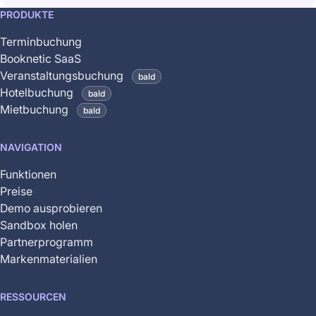
This
PRODUKTE
feature
Terminbuchung
is
Booknetic SaaS
coming
Veranstaltungsbuchung
bald
soon
Hotelbuchung
bald
and
Mietbuchung
bald
is
not
NAVIGATION
yet
available
Funktionen
Preise
Demo ausprobieren
Sandbox holen
Partnerprogramm
Markenmaterialien
RESSOURCEN