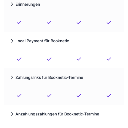
Erinnerungen
Erweiterte Erinnerungen, um die pünktliche Lieferung Ihrer
Dienstleistungen sicherzustellen.
Local Payment für Booknetic
Lassen Sie Kunden jetzt buchen und offline bezahlen
Zahlungslinks für Booknetic-Termine
Sende Kund:innen gateway-spezifische Zahlungslinks für
Terminbeträge, wenn ein unterstütztes Gateway aktiv ist.
Anzahlungszahlungen für Booknetic-Termine
Lass Kund:innen eine Anzahlung oder den Gesamtbetrag
zahlen, wenn Anzahlungs-Einstellungen aktiviert sind.