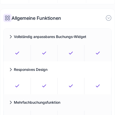
Allgemeine Funktionen
Vollständig anpassbares Buchungs-Widget
Passen Sie Ihr Buchungspanel an Ihre Vorlieben an.
Responsives Design
Das optimale Kundenerlebnis, das auf die Umgebung der Nutzer
reagiert.
Mehrfachbuchungsfunktion
Mehrere Termine in derselben Buchungssitzung vereinbaren.