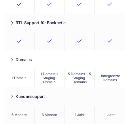
RTL Support für Booknetic
Erstellen Sie ein Buchungserlebnis, das Rechts-nach-links-
Layouts unterstützt
Domains
Auf wie vielen Websites Sie Booknetic aktivieren und nutzen
können.
1 Domain +
5 Domains + 5
Unbegrenzte
1 Domain
Staging-
Staging-
Domains
Domain
Domains
Kundensupport
Dauer des standardmäßigen technischen Supports, der in Ihrem
Plan enthalten ist.
6 Monate
6 Monate
1 Jahr
1 Jahr