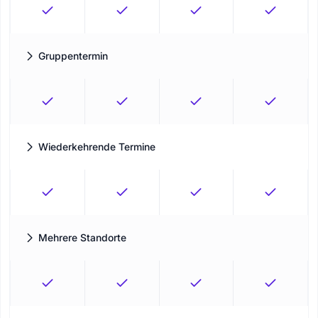
Gruppentermin
Definieren Sie die Grenzen Ihrer Termine, um Ihre maximale
Kapazität zu erreichen.
Wiederkehrende Termine
Ein-Klick-Unterstützung zur Einrichtung wiederkehrender
Termine
Mehrere Standorte
Verwaltung aller Standorte über eine einzige Plattform