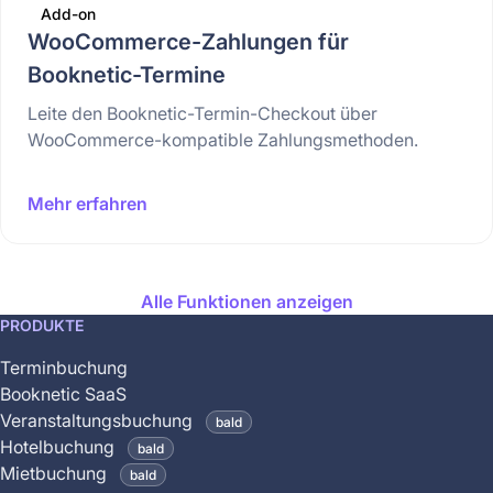
Add-on
WooCommerce-Zahlungen für
Booknetic-Termine
Leite den Booknetic-Termin-Checkout über
WooCommerce-kompatible Zahlungsmethoden.
Mehr erfahren
Alle Funktionen anzeigen
This
PRODUKTE
feature
Terminbuchung
is
Booknetic SaaS
coming
Veranstaltungsbuchung
bald
soon
Hotelbuchung
bald
and
Mietbuchung
bald
is