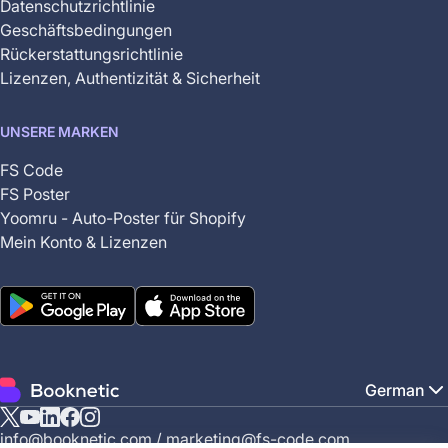
Datenschutzrichtlinie
Geschäftsbedingungen
Rückerstattungsrichtlinie
Lizenzen, Authentizität & Sicherheit
UNSERE MARKEN
FS Code
FS Poster
Yoomru - Auto-Poster für Shopify
Mein Konto & Lizenzen
German
X
YouTube
Linkedin
Facebook
Instagram
info@booknetic.com
/
marketing@fs-code.com