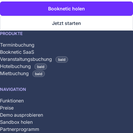
Booknetic holen
Jetzt starten
This
PRODUKTE
feature
Terminbuchung
is
Booknetic SaaS
coming
Veranstaltungsbuchung
bald
soon
Hotelbuchung
bald
and
Mietbuchung
bald
is
not
NAVIGATION
yet
available
Funktionen
Preise
Demo ausprobieren
Sandbox holen
Partnerprogramm