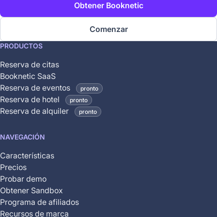
Obtener Booknetic
Comenzar
This
PRODUCTOS
feature
Reserva de citas
is
Booknetic SaaS
coming
Reserva de eventos
pronto
soon
Reserva de hotel
pronto
and
Reserva de alquiler
pronto
is
not
NAVEGACIÓN
yet
available
Características
Precios
Probar demo
Obtener Sandbox
Programa de afiliados
Recursos de marca