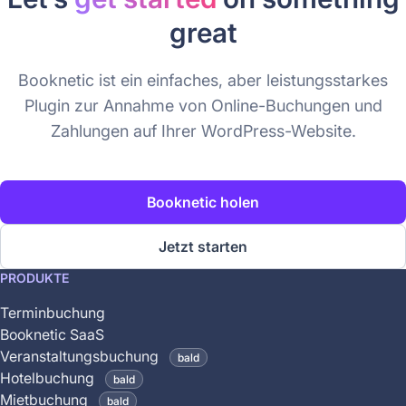
great
Booknetic ist ein einfaches, aber leistungsstarkes
Plugin zur Annahme von Online-Buchungen und
Zahlungen auf Ihrer WordPress-Website.
Booknetic holen
Jetzt starten
This
PRODUKTE
feature
Terminbuchung
is
Booknetic SaaS
coming
Veranstaltungsbuchung
bald
soon
Hotelbuchung
bald
and
Mietbuchung
bald