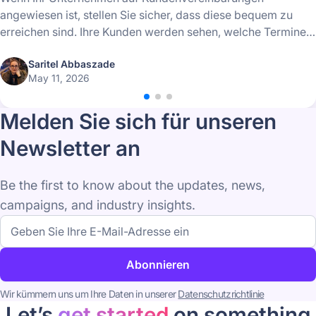
angewiesen ist, stellen Sie sicher, dass diese bequem zu
erreichen sind. Ihre Kunden werden sehen, welche Termine
verfügbar sind, und sie online buchen. Es gibt viele Vorteile
Saritel Abbaszade
von Online-Terminplanungssoftware. Einige davon finden
May 11, 2026
Sie in unserem Blog.
Melden Sie sich für unseren
Newsletter an
Be the first to know about the updates, news,
campaigns, and industry insights.
E-
Mail-
Adresse
Abonnieren
Wir kümmern uns um Ihre Daten in unserer
Datenschutzrichtlinie
Let’s
get started
on something