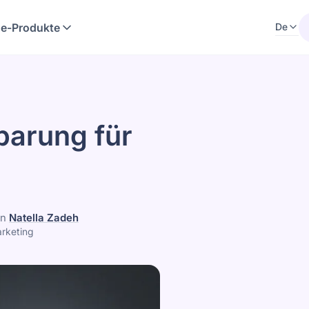
e-Produkte
De
barung für
on
Natella Zadeh
rketing