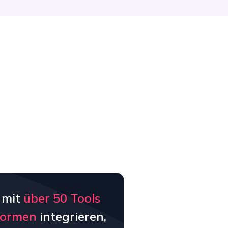
 mit
über 50 Tools
formen
integrieren,