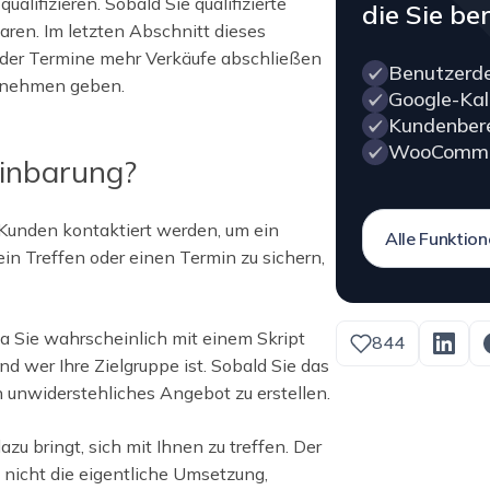
ualifizieren. Sobald Sie qualifizierte
die Sie be
baren. Im letzten Abschnitt dieses
 der Termine mehr Verkäufe abschließen
Benutzerde
ernehmen geben.
Google-Kal
Kundenber
WooComme
einbarung?
 Kunden kontaktiert werden, um ein
Alle Funktio
 ein Treffen oder einen Termin zu sichern,
a Sie wahrscheinlich mit einem Skript
844
d wer Ihre Zielgruppe ist. Sobald Sie das
n unwiderstehliches Angebot zu erstellen.
u bringt, sich mit Ihnen zu treffen. Der
t nicht die eigentliche Umsetzung,