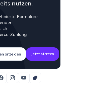
reits nutzen.
finierte Formulare
ender
eich
rce-Zahlung
Jetzt starten
nen anzeigen