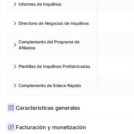
inquilino en el idioma elegido con
Informes de Inquilinos
traducciones específicas para cada
inquilino.
Supervisa inquilinos, citas e ingresos
mensuales de un vistazo desde el panel
de control SaaS.
Directorio de Negocios de Inquilinos
Complemento de directorio de inquilinos
para Booknetic SaaS
Complemento del Programa de
Afiliados
Complemento del Programa de Afiliados
para Booknetic SaaS
Plantillas de Inquilinos Prefabricadas
Plantillas de Inquilinos Prefabricadas
Complemento de Enlace Rápido
Complemento de Enlace Rápido para
Booknetic SaaS
Características generales
Facturación y monetización