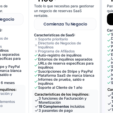
es de
Todo lo que necesitas para gestionar
Par
r.
un negocio de reservas SaaS
quie
rentable.
Negocio
Comienza Tu Negocio
S:
Car
S
Características de SaaS:
os de
D
Soporte prioritario
I
Directorio de Negocios de
os
P
Inquilinos
ilinos
A
Programa de Afiliados
os separados
E
Auto-registro de inquilinos
cíficas para
U
Entornos de inquilinos separados
i
URLs de reserva específicas para
ipe y PayPal
S
inquilinos
marca blanca
P
Suscripciones de Stripe y PayPal
saldo e
I
Plataforma SaaS de marca blanca
i
Informes de prueba, saldo e
e 6 meses
S
inquilinos
Soporte al Cliente de 1 año
inquilinos:
Car
ración y
Características de los inquilinos:
3 funciones de Facturación y
plementos
Monetización
go
19 Complementos
incluidos
3 pasarelas de pago