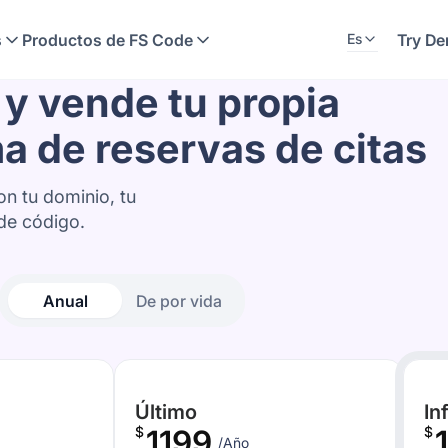
s
Productos de FS Code
Try D
Es
 y vende tu propia
a de reservas de citas
on tu dominio, tu
 de código.
Anual
De por vida
Último
In
$
1199
$
/Año