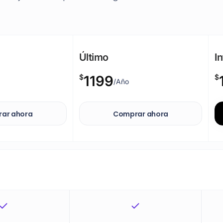
Último
In
$
1199
$
/Año
ar ahora
Comprar ahora