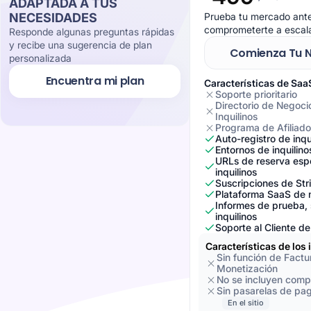
ADAPTADA A TUS
NECESIDADES
Prueba tu mercado ant
comprometerte a escala
Responde algunas preguntas rápidas
y recibe una sugerencia de plan
Comienza Tu 
personalizada
Encuentra mi plan
Características de Saa
Soporte prioritario
Directorio de Negoci
Inquilinos
Programa de Afiliad
Auto-registro de inqu
Entornos de inquilin
URLs de reserva espe
inquilinos
Suscripciones de Str
Plataforma SaaS de 
Informes de prueba, 
inquilinos
Soporte al Cliente d
Características de los 
Sin función de Factu
Monetización
No se incluyen com
Sin pasarelas de pa
En el sitio