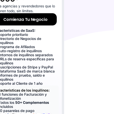
a agencias y revendedores que lo
ren todo, sin límites.
Comienza Tu Negocio
acterísticas de SaaS:
oporte prioritario
irectorio de Negocios de
nquilinos
rograma de Afiliados
uto-registro de inquilinos
ntornos de inquilinos separados
RLs de reserva específicas para
nquilinos
uscripciones de Stripe y PayPal
lataforma SaaS de marca blanca
nformes de prueba, saldo e
nquilinos
oporte al Cliente de 1 año
acterísticas de los inquilinos:
8 funciones de Facturación y
Monetización
Todos los
50+ Complementos
incluidos
10 pasarelas de pago