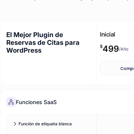
El Mejor Plugin de
Inicial
Reservas de Citas para
$
499
/Año
WordPress
Compr
Funciones SaaS
Función de etiqueta blanca
Ejecuta tu SaaS bajo tu propia marca: