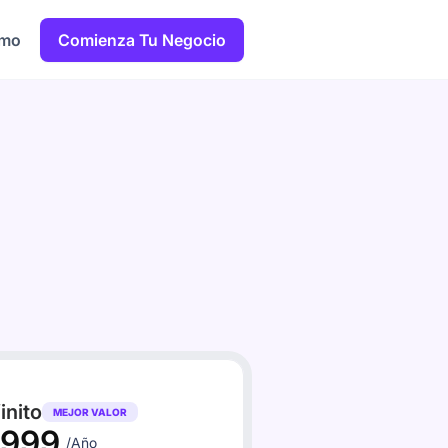
emo
Comienza Tu Negocio
finito
MEJOR VALOR
1999
/Año