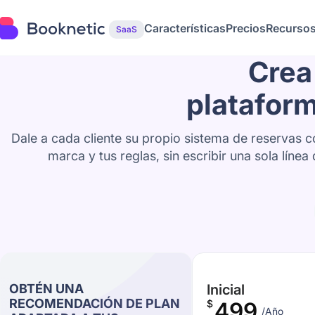
Características
Precios
Recurso
SaaS
Crea
plataform
Dale a cada cliente su propio sistema de reservas c
marca y tus reglas, sin escribir una sola línea
OBTÉN UNA
Inicial
RECOMENDACIÓN DE PLAN
$
499
/Año